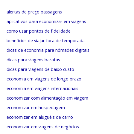
e
r
g
alertas de preço passagens
p
o
aplicativos para economizar em viagens
o
r
como usar pontos de fidelidade
r
i
benefícios de viajar fora de temporada
:
a
dicas de economia para nômades digitais
s
dicas para viagens baratas
dicas para viagens de baixo custo
economia em viagens de longo prazo
economia em viagens internacionais
economizar com alimentação em viagem
economizar em hospedagem
economizar em aluguéis de carro
economizar em viagens de negócios