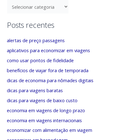
u
C
i
a
s
t
Posts recentes
a
e
r
g
alertas de preço passagens
p
o
aplicativos para economizar em viagens
o
r
como usar pontos de fidelidade
r
i
benefícios de viajar fora de temporada
:
a
dicas de economia para nômades digitais
s
dicas para viagens baratas
dicas para viagens de baixo custo
economia em viagens de longo prazo
economia em viagens internacionais
economizar com alimentação em viagem