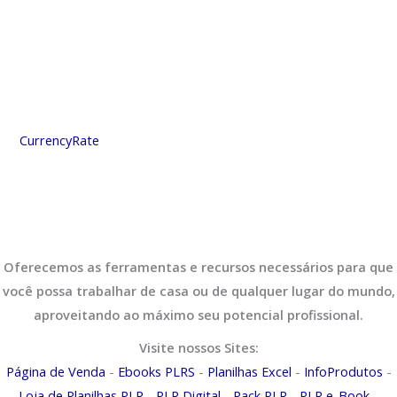
CurrencyRate
Oferecemos as ferramentas e recursos necessários para que
você possa trabalhar de casa ou de qualquer lugar do mundo,
aproveitando ao máximo seu potencial profissional.
Visite nossos Sites:
Página de Venda
-
Ebooks PLRS
-
Planilhas Excel
-
InfoProdutos
-
Loja de Planilhas PLR
-
PLR Digital
-
Pack PLR
-
PLR e-Book
-