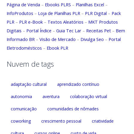
Página de Venda
–
Ebooks PLRS
–
Planilhas Excel
–
InfoProdutos
–
Loja de Planilhas PLR
–
PLR Digital
–
Pack
PLR
–
PLR e-Book
–
Textos Aleatórios
–
MKT Produtos
Digitais
–
Portal Índice
–
Guia Tec Lar
–
Receitas Pet
–
Bem
Informado BR
–
Visão de Mercado
–
Divulga Seo
–
Portal
Eletrodomésticos
–
Ebook PLR
Nuvem de tags
adaptação cultural
aprendizado contínuo
autonomia
aventura
colaboração virtual
comunicação
comunidades de nômades
coworking
crescimento pessoal
criatividade
cultura
cursos online
custo de vida