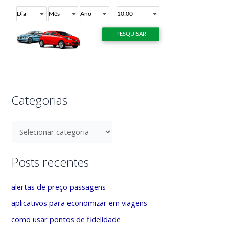
p
o
r
:
Categorias
C
a
t
Posts recentes
e
g
alertas de preço passagens
o
aplicativos para economizar em viagens
r
como usar pontos de fidelidade