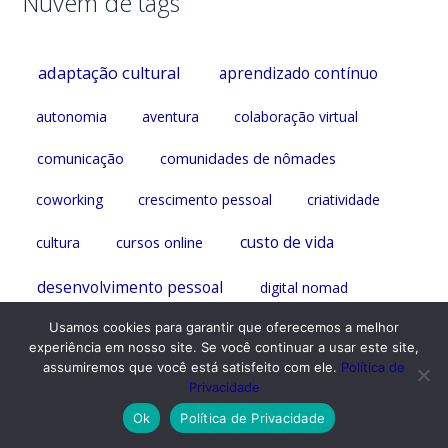
Nuvem de tags
adaptação cultural
aprendizado contínuo
autonomia
aventura
colaboração virtual
comunicação
comunidades de nômades
coworking
crescimento pessoal
criatividade
cursos online
custo de vida
cultura
desenvolvimento pessoal
digital nomad
Usamos cookies para garantir que oferecemos a melhor
empreendedorismo
diversidade
experiência em nosso site. Se você continuar a usar este site,
assumiremos que você está satisfeito com ele.
Política de
estilo de vida
empreendedorismo digital
Privacidade
Ok
Política de Privacidade
estilo de vida nômade
flexibilidade