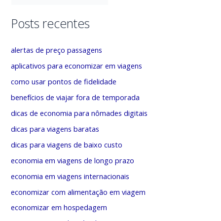
a
s
t
Posts recentes
a
e
r
g
alertas de preço passagens
p
o
aplicativos para economizar em viagens
o
r
como usar pontos de fidelidade
r
i
benefícios de viajar fora de temporada
:
a
dicas de economia para nômades digitais
s
dicas para viagens baratas
dicas para viagens de baixo custo
economia em viagens de longo prazo
economia em viagens internacionais
economizar com alimentação em viagem
economizar em hospedagem