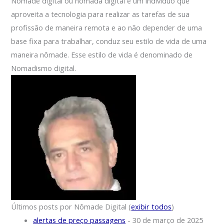
Nômade digital ou nómada digital é um indivíduo que
aproveita a tecnologia para realizar as tarefas de sua
profissão de maneira remota e ao não depender de uma
base fixa para trabalhar, conduz seu estilo de vida de uma
maneira nômade. Esse estilo de vida é denominado de
Nomadismo digital.
Últimos posts por Nômade Digital
(
exibir todos
)
alertas de preço passagens
- 30 de março de 2025