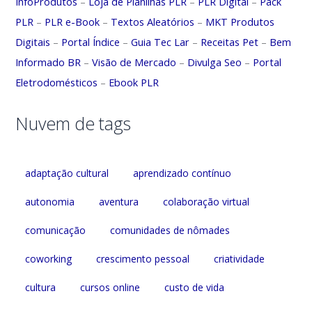
InfoProdutos
–
Loja de Planilhas PLR
–
PLR Digital
–
Pack
PLR
–
PLR e-Book
–
Textos Aleatórios
–
MKT Produtos
Digitais
–
Portal Índice
–
Guia Tec Lar
–
Receitas Pet
–
Bem
Informado BR
–
Visão de Mercado
–
Divulga Seo
–
Portal
Eletrodomésticos
–
Ebook PLR
Nuvem de tags
adaptação cultural
aprendizado contínuo
autonomia
aventura
colaboração virtual
comunicação
comunidades de nômades
coworking
crescimento pessoal
criatividade
cultura
cursos online
custo de vida