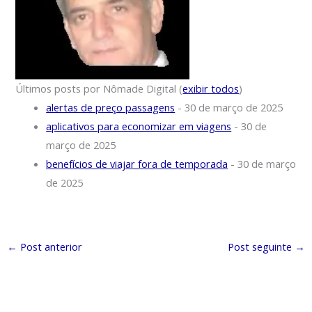
Últimos posts por Nômade Digital
(
exibir todos
)
alertas de preço passagens
- 30 de março de 2025
aplicativos para economizar em viagens
- 30 de
março de 2025
benefícios de viajar fora de temporada
- 30 de março
de 2025
←
Post anterior
Post seguinte
→