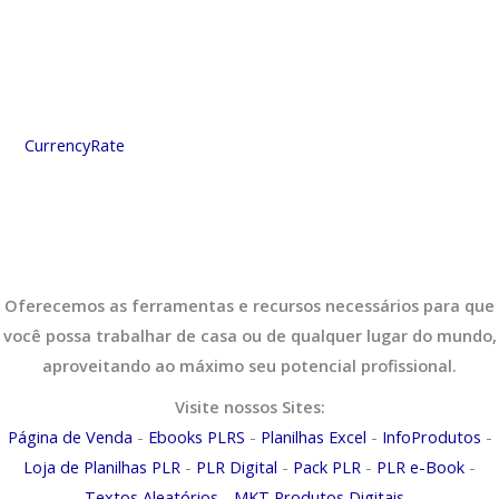
CurrencyRate
Oferecemos as ferramentas e recursos necessários para que
você possa trabalhar de casa ou de qualquer lugar do mundo,
aproveitando ao máximo seu potencial profissional.
Visite nossos Sites:
Página de Venda
-
Ebooks PLRS
-
Planilhas Excel
-
InfoProdutos
-
Loja de Planilhas PLR
-
PLR Digital
-
Pack PLR
-
PLR e-Book
-
Textos Aleatórios
-
MKT Produtos Digitais
-