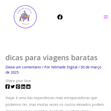
Ir
para
o
conteúdo
dicas para viagens baratas
Deixe um comentário
/ Por
Nômade Digital
/
30 de março
de 2025
Share your love
Viajar é uma das experiências mais enriquecedoras que
podemos ter, mas muitas vezes os custos elevados podem
desencorajar os viajantes. Contudo, existem várias