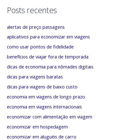
s
t
Posts recentes
a
e
r
g
alertas de preço passagens
p
o
aplicativos para economizar em viagens
o
r
como usar pontos de fidelidade
r
i
benefícios de viajar fora de temporada
:
a
dicas de economia para nômades digitais
s
dicas para viagens baratas
dicas para viagens de baixo custo
economia em viagens de longo prazo
economia em viagens internacionais
economizar com alimentação em viagem
economizar em hospedagem
economizar em aluguéis de carro