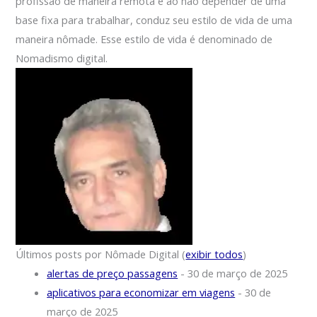
profissão de maneira remota e ao não depender de uma
base fixa para trabalhar, conduz seu estilo de vida de uma
maneira nômade. Esse estilo de vida é denominado de
Nomadismo digital.
Últimos posts por Nômade Digital
(
exibir todos
)
alertas de preço passagens
- 30 de março de 2025
aplicativos para economizar em viagens
- 30 de
março de 2025