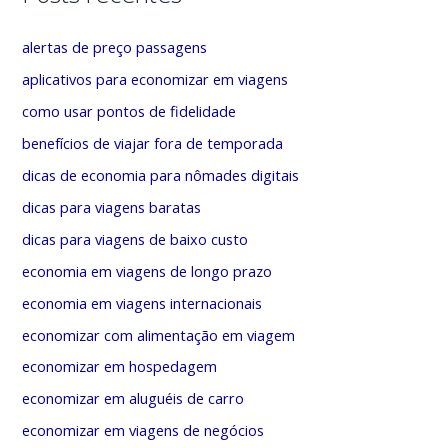
a
e
r
g
alertas de preço passagens
p
o
aplicativos para economizar em viagens
o
r
como usar pontos de fidelidade
r
i
benefícios de viajar fora de temporada
:
a
dicas de economia para nômades digitais
s
dicas para viagens baratas
dicas para viagens de baixo custo
economia em viagens de longo prazo
economia em viagens internacionais
economizar com alimentação em viagem
economizar em hospedagem
economizar em aluguéis de carro
economizar em viagens de negócios