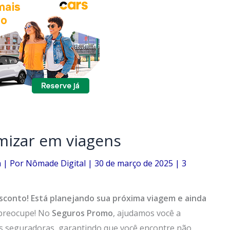
mizar em viagens
m
| Por
Nômade Digital
|
30 de março de 2025
|
3
sconto!
Está planejando sua próxima viagem e ainda
preocupe! No
Seguros Promo
, ajudamos você a
s seguradoras, garantindo que você encontre não