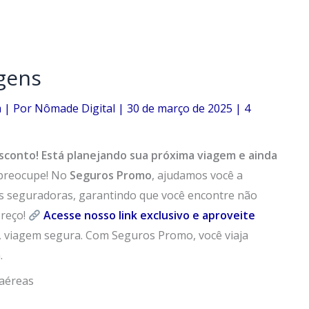
agens
m
| Por
Nômade Digital
|
30 de março de 2025
|
4
sconto!
Está planejando sua próxima viagem e ainda
preocupe! No
Seguros Promo
, ajudamos você a
s seguradoras, garantindo que você encontre não
reço!
Acesse nosso link exclusivo e aproveite
e, viagem segura. Com Seguros Promo, você viaja
.
 aéreas