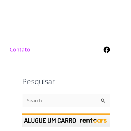
Contato
Pesquisar
P
e
s
q