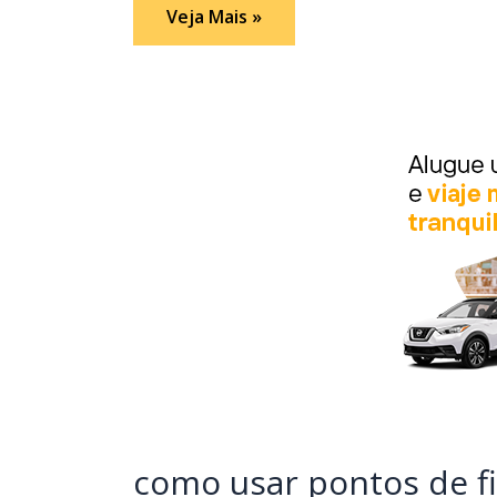
aplicativos
Veja Mais »
para
economizar
em
viagens
como usar pontos de f