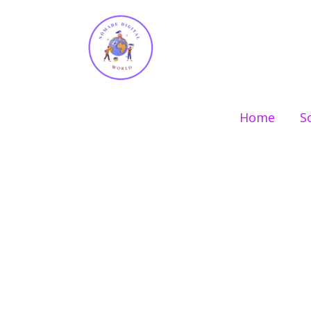
Ir
para
o
conteúdo
Home
S