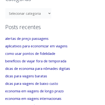
C
a
t
Posts recentes
e
g
alertas de preço passagens
o
aplicativos para economizar em viagens
r
como usar pontos de fidelidade
i
benefícios de viajar fora de temporada
a
dicas de economia para nômades digitais
s
dicas para viagens baratas
dicas para viagens de baixo custo
economia em viagens de longo prazo
economia em viagens internacionais