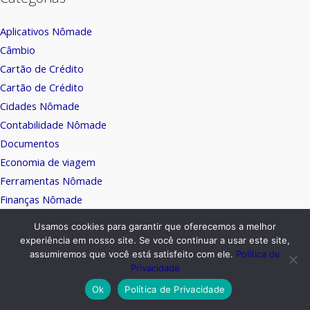
Aplicativos Nômade
Câmbio
Cartão de Crédito
Cartão de Crédito
Cidades Nômade
Contabilidade Nômade
Documentos
Economia de viagem
Ferramentas Nômade
Finanças Nômade
Hospedagem
Usamos cookies para garantir que oferecemos a melhor
Hospedagem Nômade
experiência em nosso site. Se você continuar a usar este site,
assumiremos que você está satisfeito com ele.
Política de
Intercâmbio
Privacidade
Mala de viagem
Ok
Política de Privacidade
Nômade Digital