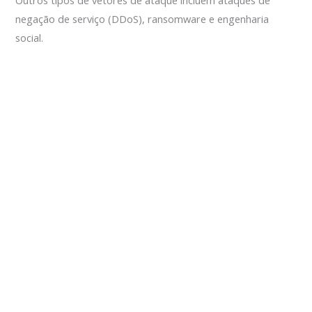
Outros tipos de vetores de ataque incluem ataques de
negação de serviço (DDoS), ransomware e engenharia
social.