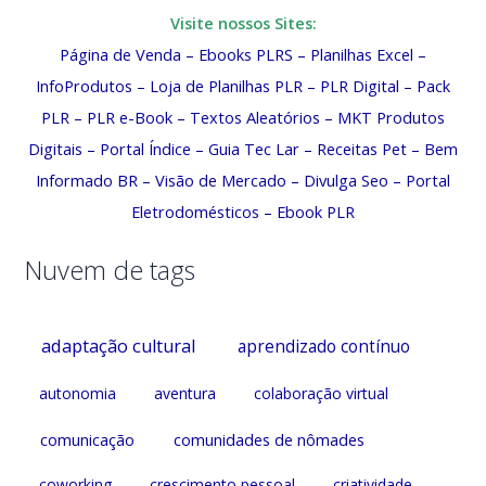
Visite nossos Sites:
Página de Venda
–
Ebooks PLRS
–
Planilhas Excel
–
InfoProdutos
–
Loja de Planilhas PLR
–
PLR Digital
–
Pack
PLR
–
PLR e-Book
–
Textos Aleatórios
–
MKT Produtos
Digitais
–
Portal Índice
–
Guia Tec Lar
–
Receitas Pet
–
Bem
Informado BR
–
Visão de Mercado
–
Divulga Seo
–
Portal
Eletrodomésticos
–
Ebook PLR
Nuvem de tags
adaptação cultural
aprendizado contínuo
autonomia
aventura
colaboração virtual
comunicação
comunidades de nômades
coworking
crescimento pessoal
criatividade