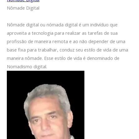
Nômade Digital
Nômade digital ou nómada digital é um indivíduo que
aproveita a tecnologia para realizar as tarefas de sua
profissão de maneira remota e ao não depender de uma
base fixa para trabalhar, conduz seu estilo de vida de uma
maneira nômade. Esse estilo de vida é denominado de
Nomadismo digital.