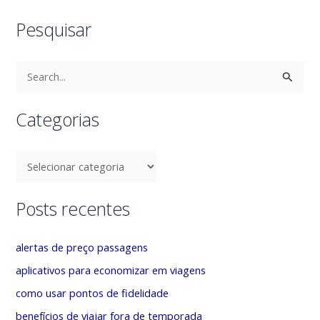
Pesquisar
P
e
s
Categorias
q
u
C
i
a
s
t
Posts recentes
a
e
r
g
alertas de preço passagens
p
o
aplicativos para economizar em viagens
o
r
como usar pontos de fidelidade
r
i
benefícios de viajar fora de temporada
: