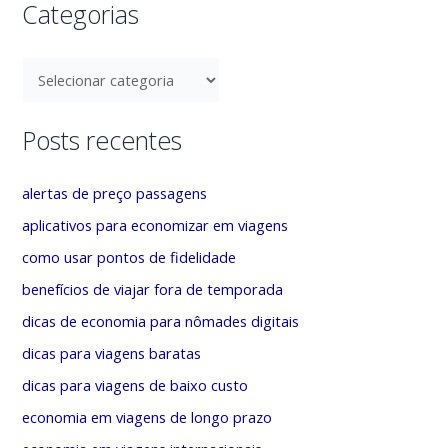
s
Categorias
q
u
C
i
a
s
t
Posts recentes
a
e
r
g
alertas de preço passagens
p
o
aplicativos para economizar em viagens
o
r
como usar pontos de fidelidade
r
i
benefícios de viajar fora de temporada
:
a
dicas de economia para nômades digitais
s
dicas para viagens baratas
dicas para viagens de baixo custo
economia em viagens de longo prazo