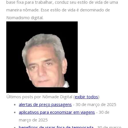
base fixa para trabalhar, conduz seu estilo de vida de uma
maneira nômade. Esse estilo de vida é denominado de
Nomadismo digital.
Últimos posts por Nômade Digital
(
exibir todos
)
alertas de preço passagens
- 30 de março de 2025
aplicativos para economizar em viagens
- 30 de
março de 2025
benefícios de viajar fora de temporada
- 30 de março