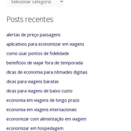
i
a
s
t
Posts recentes
a
e
r
g
alertas de preço passagens
p
o
aplicativos para economizar em viagens
o
r
como usar pontos de fidelidade
r
i
benefícios de viajar fora de temporada
:
a
dicas de economia para nômades digitais
s
dicas para viagens baratas
dicas para viagens de baixo custo
economia em viagens de longo prazo
economia em viagens internacionais
economizar com alimentação em viagem
economizar em hospedagem