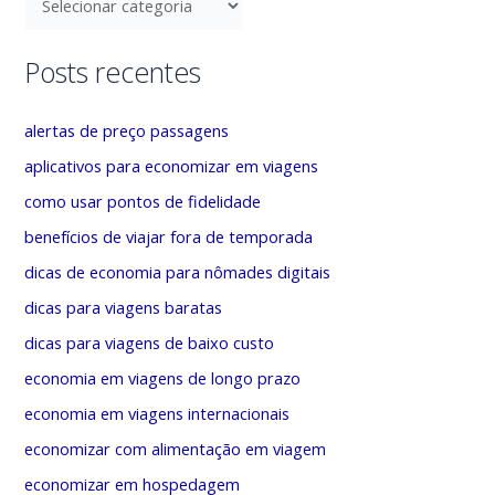
i
a
s
t
Posts recentes
a
e
r
g
alertas de preço passagens
p
o
aplicativos para economizar em viagens
o
r
como usar pontos de fidelidade
r
i
benefícios de viajar fora de temporada
:
a
dicas de economia para nômades digitais
s
dicas para viagens baratas
dicas para viagens de baixo custo
economia em viagens de longo prazo
economia em viagens internacionais
economizar com alimentação em viagem
economizar em hospedagem