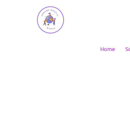
Ir
para
o
conteúdo
Home
S