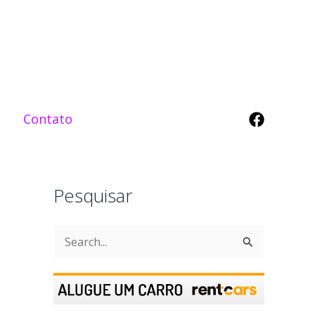
Contato
Pesquisar
P
e
s
q