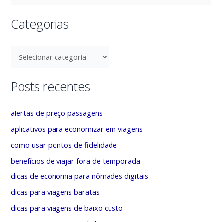
e
s
Categorias
q
u
C
i
a
s
t
Posts recentes
a
e
r
g
alertas de preço passagens
p
o
aplicativos para economizar em viagens
o
r
como usar pontos de fidelidade
r
i
benefícios de viajar fora de temporada
:
a
dicas de economia para nômades digitais
s
dicas para viagens baratas
dicas para viagens de baixo custo