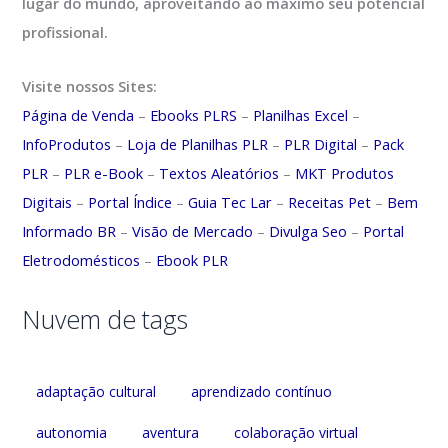
lugar do mundo, aproveitando ao máximo seu potencial
profissional.
Visite nossos Sites:
Página de Venda
–
Ebooks PLRS
–
Planilhas Excel
–
InfoProdutos
–
Loja de Planilhas PLR
–
PLR Digital
–
Pack
PLR
–
PLR e-Book
–
Textos Aleatórios
–
MKT Produtos
Digitais
–
Portal Índice
–
Guia Tec Lar
–
Receitas Pet
–
Bem
Informado BR
–
Visão de Mercado
–
Divulga Seo
–
Portal
Eletrodomésticos
–
Ebook PLR
Nuvem de tags
adaptação cultural
aprendizado contínuo
autonomia
aventura
colaboração virtual