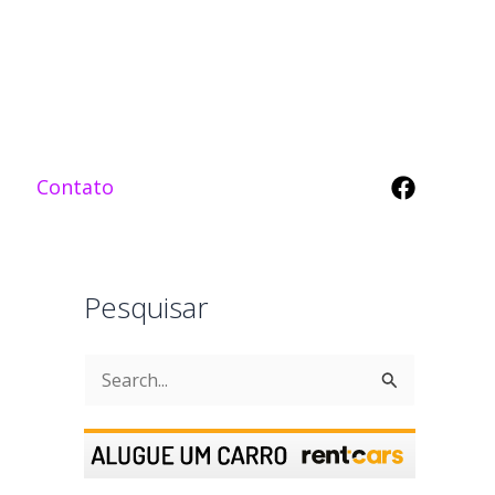
Contato
Pesquisar
P
e
s
q