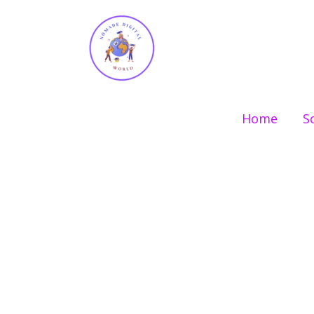
Ir
para
o
conteúdo
Home
S