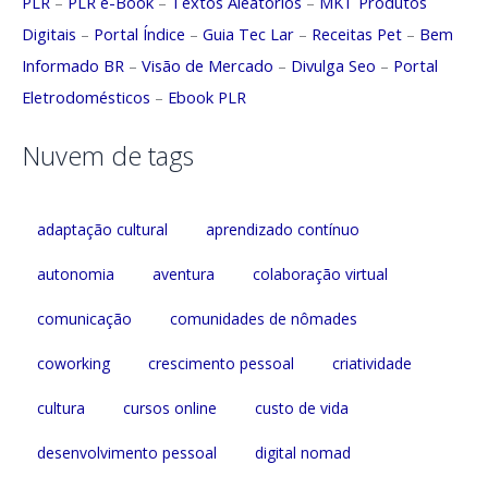
PLR
–
PLR e-Book
–
Textos Aleatórios
–
MKT Produtos
Digitais
–
Portal Índice
–
Guia Tec Lar
–
Receitas Pet
–
Bem
Informado BR
–
Visão de Mercado
–
Divulga Seo
–
Portal
Eletrodomésticos
–
Ebook PLR
Nuvem de tags
adaptação cultural
aprendizado contínuo
autonomia
aventura
colaboração virtual
comunicação
comunidades de nômades
coworking
crescimento pessoal
criatividade
cultura
cursos online
custo de vida
desenvolvimento pessoal
digital nomad