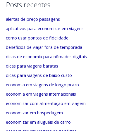
s
t
Posts recentes
a
e
alertas de preço passagens
r
g
p
o
aplicativos para economizar em viagens
o
r
como usar pontos de fidelidade
r
i
benefícios de viajar fora de temporada
:
a
dicas de economia para nômades digitais
s
dicas para viagens baratas
dicas para viagens de baixo custo
economia em viagens de longo prazo
economia em viagens internacionais
economizar com alimentação em viagem
economizar em hospedagem
economizar em aluguéis de carro