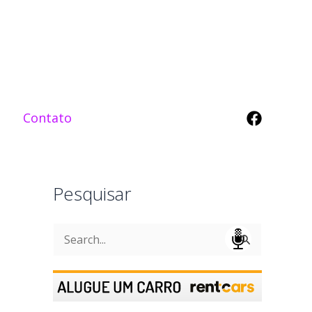
Contato
Pesquisar
P
e
s
q