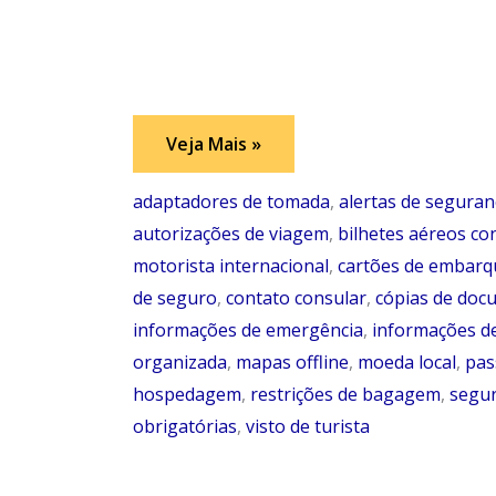
Organizando
Veja Mais »
seus
Documentos
de
adaptadores de tomada
,
alertas de seguran
Viagem
autorizações de viagem
,
bilhetes aéreos co
motorista internacional
,
cartões de embarq
de seguro
,
contato consular
,
cópias de doc
informações de emergência
,
informações de
organizada
,
mapas offline
,
moeda local
,
pas
hospedagem
,
restrições de bagagem
,
segur
obrigatórias
,
visto de turista