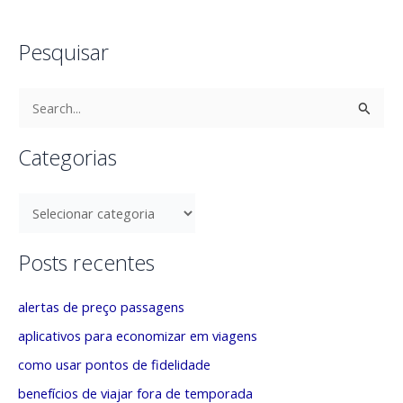
viagem
,
trocar dinheiro antes de voar
,
usar bancos locais
para câmbio
Pesquisar
P
e
s
Categorias
q
u
C
i
a
s
t
Posts recentes
a
e
alertas de preço passagens
r
g
p
o
aplicativos para economizar em viagens
o
r
como usar pontos de fidelidade
r
i
benefícios de viajar fora de temporada