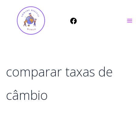
Ir
para
o
conteúdo
comparar taxas de
câmbio