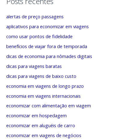
Posts recentes
a
e
alertas de preço passagens
r
g
p
o
aplicativos para economizar em viagens
o
r
como usar pontos de fidelidade
r
i
benefícios de viajar fora de temporada
:
a
dicas de economia para nômades digitais
s
dicas para viagens baratas
dicas para viagens de baixo custo
economia em viagens de longo prazo
economia em viagens internacionais
economizar com alimentação em viagem
economizar em hospedagem
economizar em aluguéis de carro
economizar em viagens de negócios