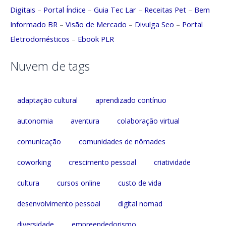
Digitais
–
Portal Índice
–
Guia Tec Lar
–
Receitas Pet
–
Bem
Informado BR
–
Visão de Mercado
–
Divulga Seo
–
Portal
Eletrodomésticos
–
Ebook PLR
Nuvem de tags
adaptação cultural
aprendizado contínuo
autonomia
aventura
colaboração virtual
comunicação
comunidades de nômades
coworking
crescimento pessoal
criatividade
cultura
cursos online
custo de vida
desenvolvimento pessoal
digital nomad
diversidade
empreendedorismo