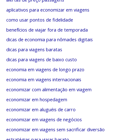
g
p
o
aplicativos para economizar em viagens
o
r
como usar pontos de fidelidade
r
i
benefícios de viajar fora de temporada
:
a
dicas de economia para nômades digitais
s
dicas para viagens baratas
dicas para viagens de baixo custo
economia em viagens de longo prazo
economia em viagens internacionais
economizar com alimentação em viagem
economizar em hospedagem
economizar em aluguéis de carro
economizar em viagens de negócios
economizar em viagens sem sacrificar diversão
estratégias para viajar barato