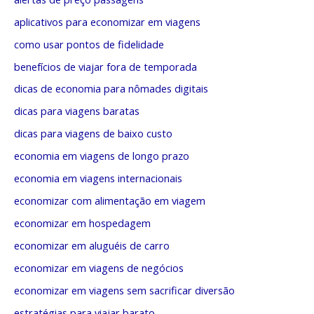
g
p
o
aplicativos para economizar em viagens
o
r
como usar pontos de fidelidade
r
i
benefícios de viajar fora de temporada
:
a
dicas de economia para nômades digitais
s
dicas para viagens baratas
dicas para viagens de baixo custo
economia em viagens de longo prazo
economia em viagens internacionais
economizar com alimentação em viagem
economizar em hospedagem
economizar em aluguéis de carro
economizar em viagens de negócios
economizar em viagens sem sacrificar diversão
estratégias para viajar barato