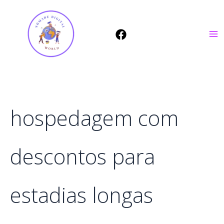
Ir
para
o
conteúdo
hospedagem com
descontos para
estadias longas