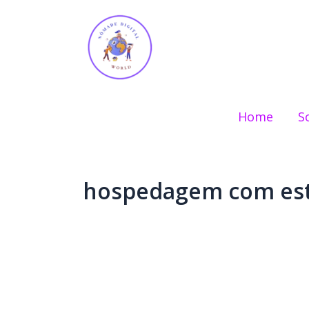
Ir
para
o
conteúdo
Home
S
hospedagem com est