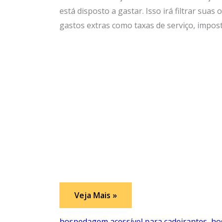
está disposto a gastar. Isso irá filtrar suas
gastos extras como taxas de serviço, impost
Escolhendo
Veja Mais »
a
Melhor
Hospedagem
hospedagem acessível para cadeirantes
,
ho