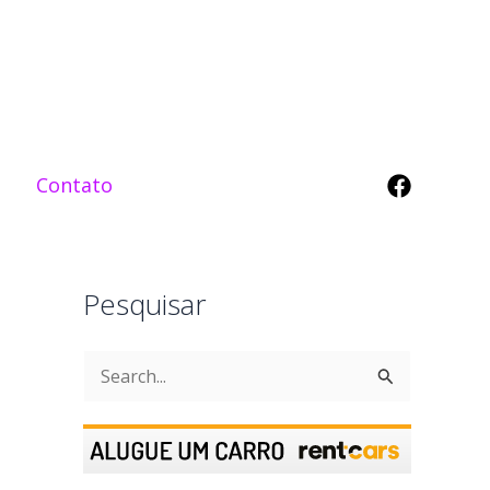
Contato
Pesquisar
P
e
s
q