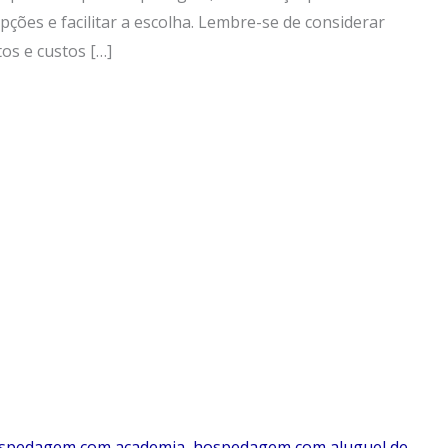
 opções e facilitar a escolha. Lembre-se de considerar
os e custos […]
spedagem com academia
,
hospedagem com aluguel de