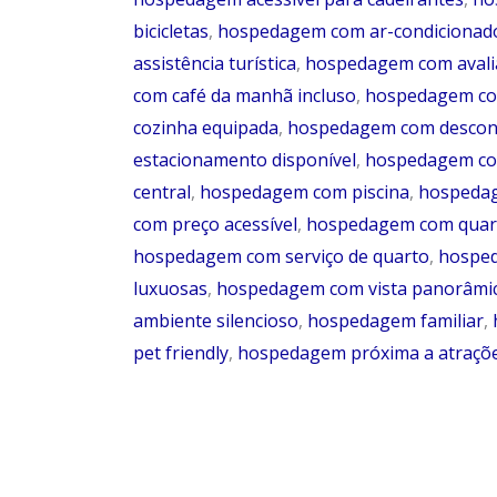
para
Sua
bicicletas
,
hospedagem com ar-condicionad
Viagem
assistência turística
,
hospedagem com avalia
com café da manhã incluso
,
hospedagem com
cozinha equipada
,
hospedagem com descont
estacionamento disponível
,
hospedagem com
central
,
hospedagem com piscina
,
hospedage
com preço acessível
,
hospedagem com quar
hospedagem com serviço de quarto
,
hosped
luxuosas
,
hospedagem com vista panorâmi
ambiente silencioso
,
hospedagem familiar
,
pet friendly
,
hospedagem próxima a atrações